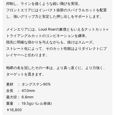
抑制し、ラインを描くような鋭い飛びを実現。
フロントエリアにはインパクト抜群のスパイラルカットを配置
し、強いグリップ力と安定した押し出しをサポートします。
メインエリアには、Loud Roarの象徴ともいえるナットカット×
トライアングルカットのコンビネーションを継承。
指先に明確な掛かりを与えながらも、抜けはスムーズ。
ストレート化によって、そのカット性能はよりダイレクトにプ
レイヤーへと伝わります。
咆哮の名を冠したその一本は、より真っ直ぐに、より力強く、
ターゲットを貫きます。
素材 ： タングステン90%
全長 ： 47.0mm
最大径： 6.8mm
重量 ： 19
.5
g(バレル単体)
￥16,800