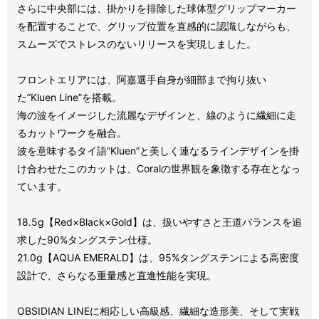
さらに中央部には、掛かりを排除した球体型グリップマーカー
を配置することで、グリップ位置を直感的に認識しながらも、
スムーズでストレスのないリリースを実現しました。
フロントエリアには、阿嘉選手自身が細部まで拘り抜い
た”Kluen Line”を搭載。
海の波をイメージした流麗なデザインと、線のように繊細に走
るカットワークを融合。
波を意味するタイ語”Kluen”と美しく連なるラインデザインを掛
け合わせたこのカットは、Coralの世界観を象徴する存在となっ
ています。
18.5g【Red×Black×Gold】は、扱いやすさと王道バランスを追
求した90%タングステン仕様。
21.0g【AQUA EMERALD】は、95%タングステンによる高密度
設計で、さらなる重量感と直進性能を実現。
OBSIDIAN LINEに相応しい高級感、繊細な造形美、そして実戦