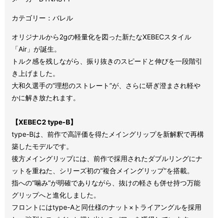
カテゴリー：バレル
オリジナルから2gの軽量化を図った新たなXEBECスタイル
「Air」が誕生。
トルク感を残しながら、振り抜きのスピードと伸びを一段階引
き上げました。
大和久選手の”理想のストレート”が、さらに研ぎ澄まされ軽や
かに解き放たれます。
【XEBEC2 type-B】
type-Bは、前作で高評価を得たメイングリップを新解釈で再構
築したモデルです。
後方メイングリップには、前作で採用されたダブルリングにナ
ットを重ねた、シリーズ初の”複合メイングリップ”を搭載。
指への”噛み”が明確でありながら、抜けの軽さも併せ持つ万能
グリップへと進化しました。
フロントにはtype-Aと同仕様のナット×トライアングルを採用