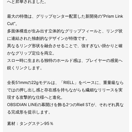
へと昇華されました。
最大の特徴は、グリップセンター配置した新開発の”Prism Link
Cut”。
多面体構造が生み出す立体的なグリップフィールと、リング状
に連結された独創的なデザインが特徴です。
異なるリング形状を融合させることで、強すぎない掛かりと確
かなグリップ定位を両立。
スロー時に生まれる独特のホールド感は、プレイヤーの感覚へ
鋭くリンクします。
全長51mmの22gモデルは、「RIELL」をベースに、重量級なら
ではの押し出し感と存在感を持ちながらも繊細なリリースを実
現する攻撃的な仕様へと進化。
OBSIDIAN LINEの幕開けを飾る2つのRiell STが、それぞれ異な
る完成形を提示します。
素材：タングステン95％