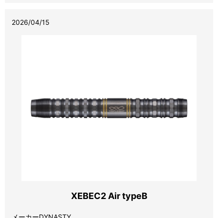
2026/04/15
XEBEC2 Air typeB
メーカーDYNASTY