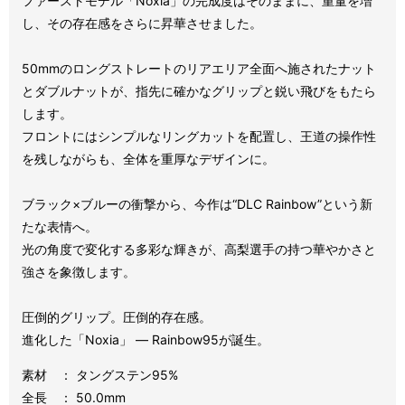
ファーストモデル「Noxia」の完成度はそのままに、重量を増
し、その存在感をさらに昇華させました。
50mmのロングストレートのリアエリア全面へ施されたナット
とダブルナットが、指先に確かなグリップと鋭い飛びをもたら
します。
フロントにはシンプルなリングカットを配置し、王道の操作性
を残しながらも、全体を重厚なデザインに。
ブラック×ブルーの衝撃から、今作は“DLC Rainbow”という新
たな表情へ。
光の角度で変化する多彩な輝きが、高梨選手の持つ華やかさと
強さを象徴します。
圧倒的グリップ。圧倒的存在感。
進化した「Noxia」 ― Rainbow95が誕生。
素材 ： タングステン95%
全長 ： 50.0mm