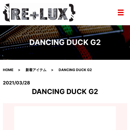
メ
DANCING DUCK G2
HOME
新着アイテム
DANCING DUCK G2
2021/03/28
DANCING DUCK G2