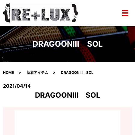
メ
DRAGOONⅢ SOL
HOME
新着アイテム
DRAGOONⅢ SOL
2021/04/14
DRAGOONⅢ SOL