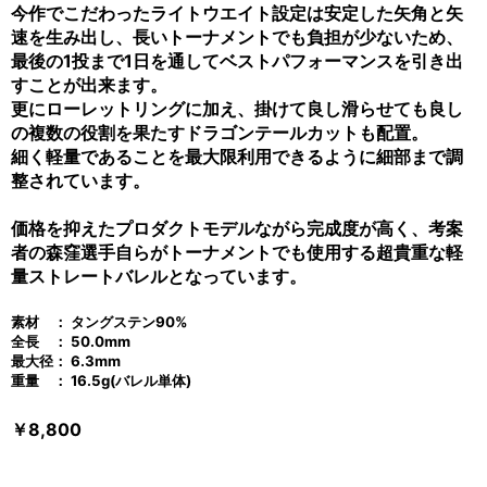
今作でこだわったライトウエイト設定は安定した矢角と矢
速を生み出し、長いトーナメントでも負担が少ないため、
最後の1投まで1日を通してベストパフォーマンスを引き出
すことが出来ます。
更にローレットリングに加え、掛けて良し滑らせても良し
の複数の役割を果たすドラゴンテールカットも配置。
細く軽量であることを最大限利用できるように細部まで調
整されています。
価格を抑えたプロダクトモデルながら完成度が高く、考案
者の森窪選手自らがトーナメントでも使用する超貴重な軽
量ストレートバレルとなっています。
素材 ： タングステン90%
全長 ： 50.0mm
最大径： 6.3mm
重量 ： 16.5g(バレル単体)
￥8,800