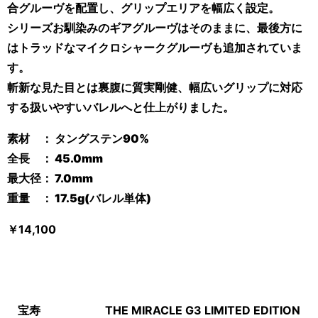
合グルーヴを配置し、グリップエリアを幅広く設定。
シリーズお馴染みのギアグルーヴはそのままに、最後方に
はトラッドなマイクロシャークグルーヴも追加されていま
す。
斬新な見た目とは裏腹に質実剛健、幅広いグリップに対応
する扱いやすいバレルへと仕上がりました。
素材 ： タングステン
90
%
全長 ：
45.0
mm
最大径：
7.0mm
重量 ：
17.5
g(
バレル単体
)
￥
14
,100
宝寿
THE MIRACLE G3 LIMITED EDITION