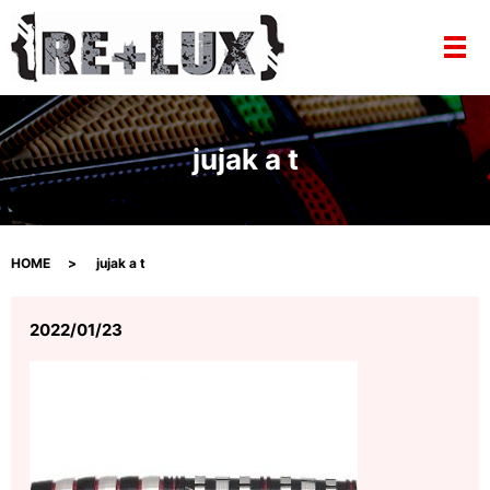
メ
jujak a t
HOME
jujak a t
2022/01/23