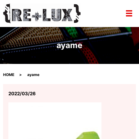
メ
ayame
HOME
ayame
2022/03/26