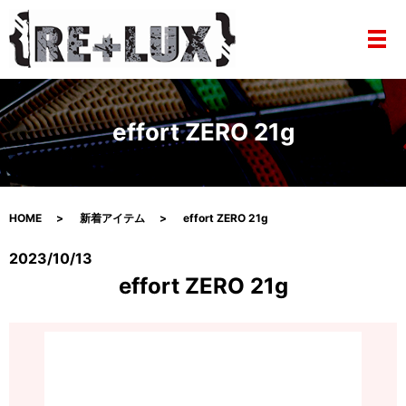
メ
effort ZERO 21g
HOME
新着アイテム
effort ZERO 21g
2023/10/13
effort ZERO 21g