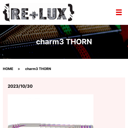
メ
charm3 THORN
HOME
charm3 THORN
2023/10/30