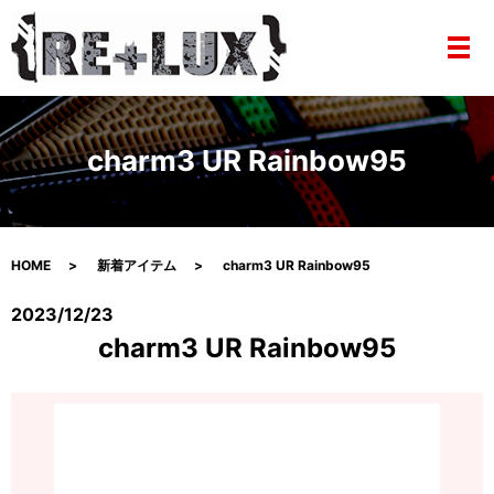
メ
charm3 UR Rainbow95
HOME
新着アイテム
charm3 UR Rainbow95
2023/12/23
charm3 UR Rainbow95