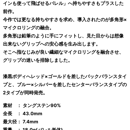
インも使って飛ばせるバレル」へ持ちやすさもプラスした
前作。
今作では更なる持ちやすさを求め、導入されたのが多角形×
マイクロリングの融合。
多角形は鉛筆のように手にフィットし、見た目からは想像
出来ないグリップへの安心感を生み出します。
そこへ指なじみが良い繊細なマイクロリングを融合させ、
グリップの迷いを排除しました。
漆黒ボディへレッド×ゴールドを差したバックバランスタイ
プと、ブルー×シルバーを差したセンターバランスタイプの
2タイプが同時発売。
素材 ： タングステン90%
全長 ： 43.0mm
最大径： 7.4mm
重量 ： 18.0g(バレル単体)