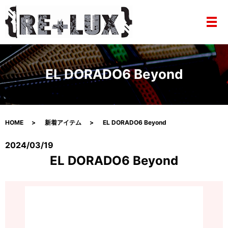
メ
EL DORADO6 Beyond
HOME
新着アイテム
EL DORADO6 Beyond
2024/03/19
EL DORADO6 Beyond