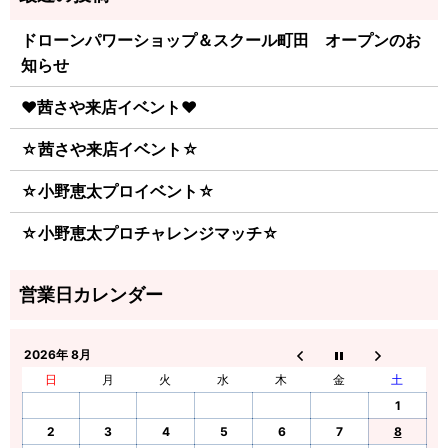
ドローンパワーショップ＆スクール町田 オープンのお
知らせ
♥茜さや来店イベント♥
☆茜さや来店イベント☆
☆小野恵太プロイベント☆
☆小野恵太プロチャレンジマッチ☆
2026年 8月
日
月
火
水
木
金
土
1
2
3
4
5
6
7
8