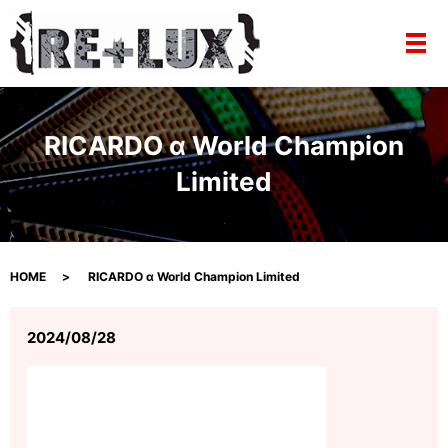
メ
RICARDO α World Champion
Limited
HOME
RICARDO α World Champion Limited
2024/08/28