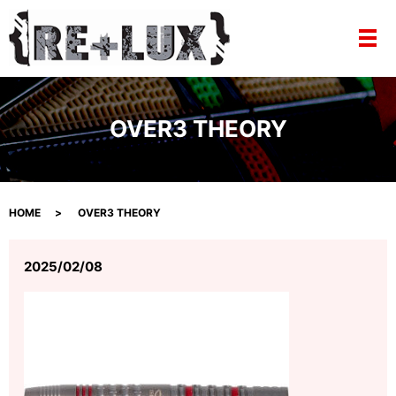
メ
OVER3 THEORY
HOME
OVER3 THEORY
2025/02/08