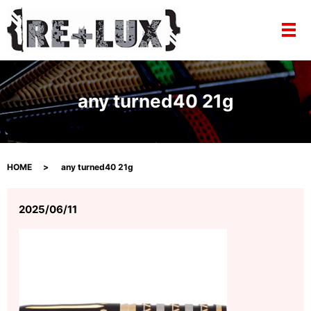
メ
any turned40 21g
HOME
any turned40 21g
2025/06/11