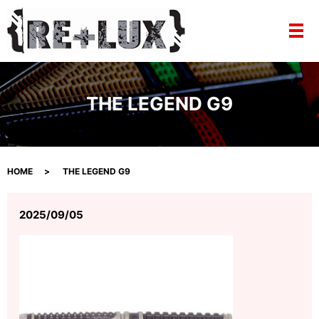
メ
THE LEGEND G9
HOME
THE LEGEND G9
2025/09/05