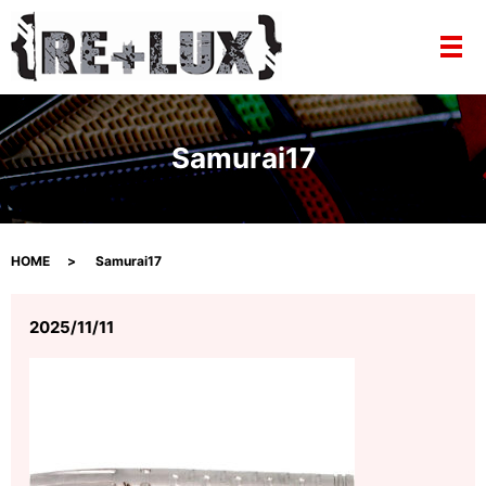
メ
Samurai17
HOME
Samurai17
2025/11/11