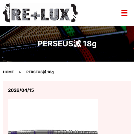
メ
PERSEUS滅 18g
HOME
PERSEUS滅 18g
2026/04/15