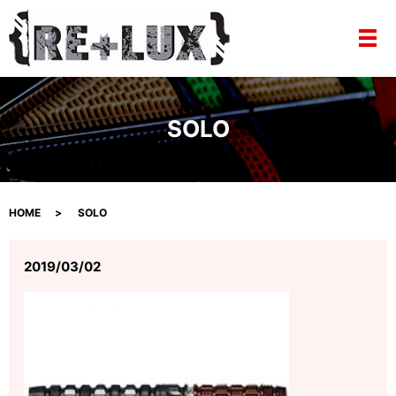
メ
SOLO
HOME
SOLO
2019/03/02