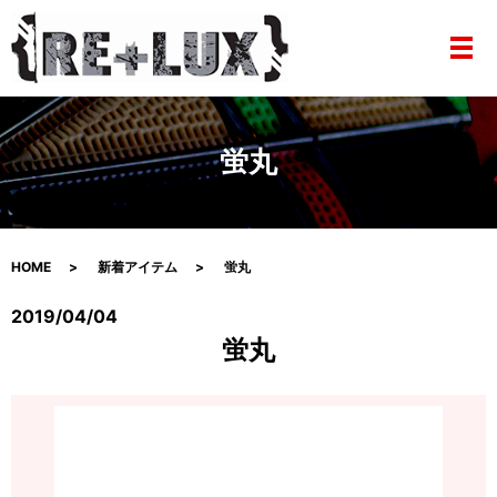
メ
蛍丸
HOME
新着アイテム
蛍丸
2019/04/04
蛍丸