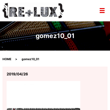
メ
gomez10_01
HOME
gomez10_01
2019/04/26