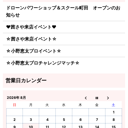
ドローンパワーショップ＆スクール町田 オープンのお
知らせ
♥茜さや来店イベント♥
☆茜さや来店イベント☆
☆小野恵太プロイベント☆
☆小野恵太プロチャレンジマッチ☆
2026年 8月
日
月
火
水
木
金
土
1
2
3
4
5
6
7
8
9
10
11
12
13
14
15