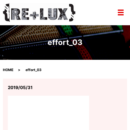
メ
effort_03
HOME
effort_03
2019/05/31