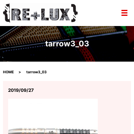
メ
tarrow3_03
HOME
tarrow3_03
2019/09/27