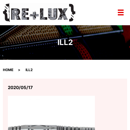
メ
ILL2
HOME
ILL2
2020/05/17