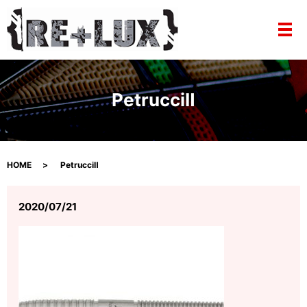
メ
PetrucciⅡ
HOME
PetrucciⅡ
2020/07/21