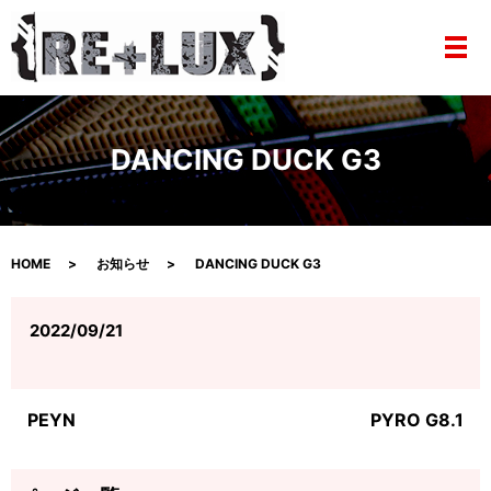
メ
DANCING DUCK G3
HOME
お知らせ
DANCING DUCK G3
2022/09/21
PEYN
PYRO G8.1