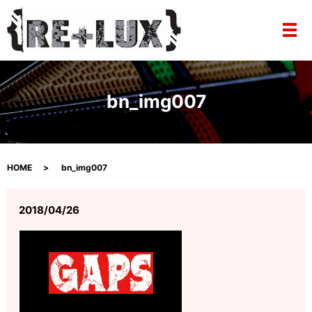
メ
bn_img007
HOME
bn_img007
2018/04/26