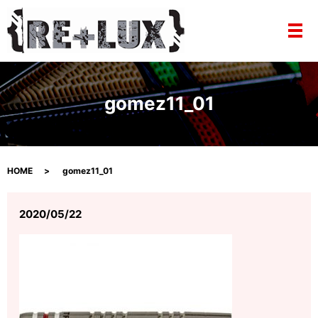
メ
gomez11_01
HOME
gomez11_01
2020/05/22