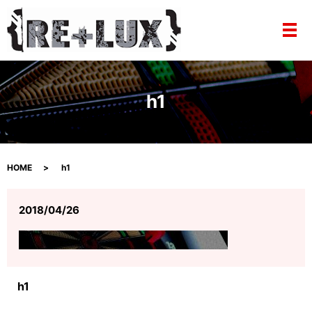
メ
h1
HOME
h1
2018/04/26
h1