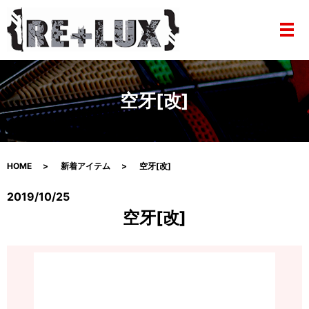
メ
空牙[改]
HOME
新着アイテム
空牙[改]
2019/10/25
空牙[改]