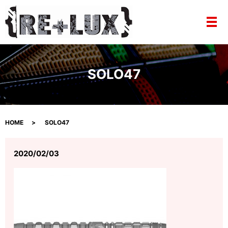
メ
SOLO47
HOME
SOLO47
2020/02/03